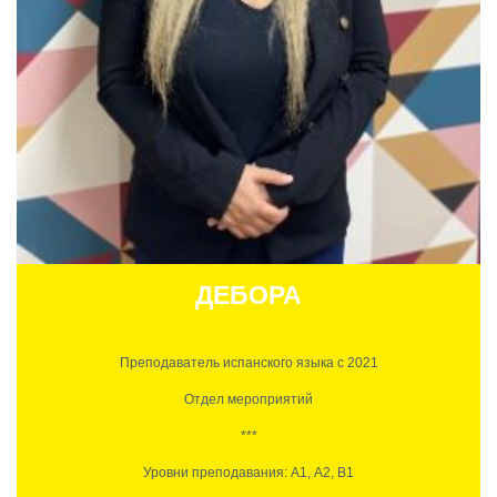
Эквадорка и казашка: идеальное национальное и
латиноамериканское сочетание. Творческая и отличный дизайнер.
Мотивирует своих учеников на лучшее.
ДЕБОРА
Преподаватель испанского языка с 2021
Отдел мероприятий
***
Уровни преподавания: А1, А2, B1