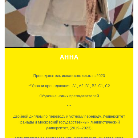
На её занятиях царит любовь к новым культурам и языкам — а ещё
она не может устоять перед испанскими мемами :)
АННА
Преподаватель испанского языка с 2023
**
Уровни преподавания: А1, А2, B1, B2, C1, C2
Обучение новых преподавателей
***
Двойной диплом по переводу и устному переводу, Университет
Гранады и Московский государственный лингвистический
университет, (2019–2023);