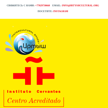
СВЯЖИТЕСЬ С НАМИ:
+77029730660
EMAIL:
INFO@IRTYSHCULTURAL.ORG
ПОСЕТИТЕ:
INSTAGRAM