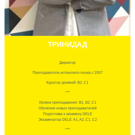
Убеждена, что у каждого человека есть положительная сторона,
на которую можно опереться и достичь успеха. Великодушная.
Успевает вести большие и маленькие проекты.
ТРИНИДАД
Директор
Преподаватель испанского языка с 2007
Куратор уровней: B2, C1
***
Уровни преподавания: B1, B2, C1
Обучение новых преподавателей
Подготовка к экзамену DELE
Экзаменатор DELE: A1, A2, C1, C2
***