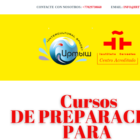
CONTACTE CON NOSOTROS:
+77029730660
EMAIL:
INFO@IR